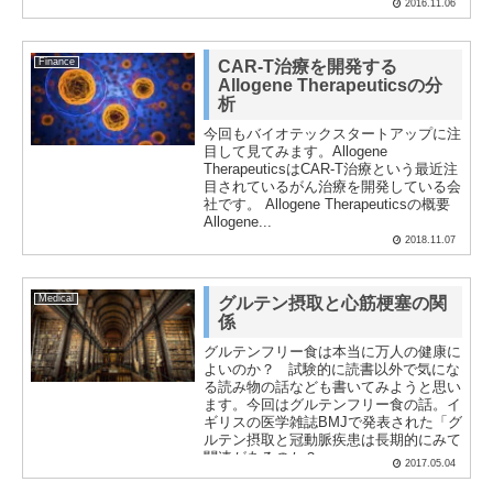
2016.11.06
Finance
CAR-T治療を開発する
Allogene Therapeuticsの分
析
今回もバイオテックスタートアップに注
目して見てみます。Allogene
TherapeuticsはCAR-T治療という最近注
目されているがん治療を開発している会
社です。 Allogene Therapeuticsの概要
Allogene...
2018.11.07
Medical
グルテン摂取と心筋梗塞の関
係
グルテンフリー食は本当に万人の健康に
よいのか？ 試験的に読書以外で気にな
る読み物の話なども書いてみようと思い
ます。今回はグルテンフリー食の話。イ
ギリスの医学雑誌BMJで発表された「グ
ルテン摂取と冠動脈疾患は長期的にみて
関連があるのか？...
2017.05.04