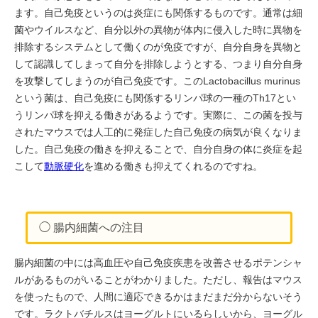
ます。自己免疫というのは炎症にも関係するものです。通常は細
菌やウイルスなど、自分以外の異物が体内に侵入した時に異物を
排除するシステムとして働くのが免疫ですが、自分自身を異物と
して認識してしまって自分を排除しようとする、つまり自分自身
を攻撃してしまうのが自己免疫です。このLactobacillus murinus
という菌は、自己免疫にも関係するリンパ球の一種のTh17とい
うリンパ球を抑える働きがあるようです。実際に、この菌を投与
されたマウスでは人工的に発症した自己免疫の病気が良くなりま
した。自己免疫の働きを抑えることで、自分自身の体に炎症を起
こして
動脈硬化
を進める働きも抑えてくれるのですね。
◯ 腸内細菌への注目
腸内細菌の中には高血圧や自己免疫疾患を改善させるポテンシャ
ルがあるものがいることがわかりました。ただし、報告はマウス
を使ったもので、人間に適応できるかはまだまだ分からないそう
です。ラクトバチルスはヨーグルトにいるらしいから、ヨーグル