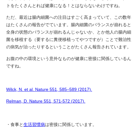
トをたくさんとれば健康になる！とはならないわけですね。
ただ、最近は腸内細菌への注目はすごく高まっていて、この数年
はたくさんの報告がでています。腸内細菌のバランスが崩れると
全身の状態のバランスが崩れるんじゃないか、とか他人の腸内細
菌を移植する（要するに糞便移植ってやつですが）ことで難治性
の病気が治ったりするということがたくさん報告されています。
お腹の中の環境という意外なものが健康に密接に関係しているん
ですね。
Wilck, N. et al. Nature 551, 585–589 (2017).
Relman, D. Nature 551, 571-572 (2017).
・食事と
生活習慣病
は密接に関係しています。