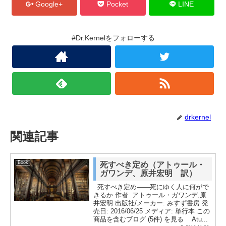
Google+
Pocket
LINE
#Dr.Kernelをフォローする
drkernel
関連記事
Book
死すべき定め（アトゥール・
ガワンデ、原井宏明 訳）
死すべき定め――死にゆく人に何がで
きるか 作者: アトゥール・ガワンデ,原
井宏明 出版社/メーカー: みすず書房 発
売日: 2016/06/25 メディア: 単行本 この
商品を含むブログ (5件) を見る Atu...