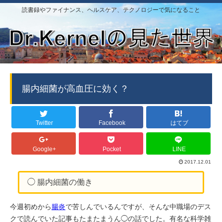
読書録やファイナンス、ヘルスケア、テクノロジーで気になること
腸内細菌が高血圧に効く？
Twitter
Facebook
はてブ
Google+
Pocket
LINE
2017.12.01
◯ 腸内細菌の働き
今週初めから
腸炎
で苦しんでいるんですが、そんな中職場のデス
クで読んでいた記事もたまたまうん◯の話でした。有名な科学雑