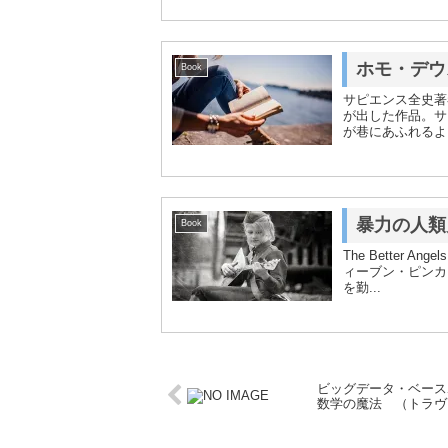
ホモ・デウ
Book
サピエンス全史著
が出した作品。サ
が巷にあふれるよ
暴力の人類史（
Book
The Better Ange
ィーブン・ピンカ
を勤...
ビッグデータ・ベース
数学の魔法 （トラヴ