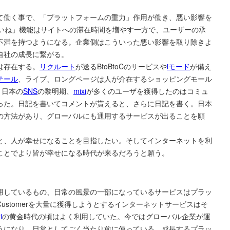
て働く事で、「プラットフォームの重力」作用が働き、悪い影響を
いね」機能はサイトへの滞在時間を増やす一方で、ユーザーの承
不満を持つようになる。企業側はこういった悪い影響を取り除きよ
自社の成長に繋がる。
は存在する。
リクルート
が送るBtoBtoCのサービスや
iモード
が備え
テール
、ライブ、ロングページは人が介在するショッピングモール
。日本の
SNS
の黎明期、
mixi
が多くのユーザを獲得したのはコミュ
った。日記を書いてコメントが貰えると、さらに日記を書く。日本
の方法があり、グローバルにも通用するサービスが出ることを願
と、人が幸せになることを目指したい。そしてインターネットを利
ことでより皆が幸せになる時代が来るだろうと願う。
用しているもの、日常の風景の一部になっているサービスはプラッ
ustomerを大量に獲得しようとするインターネットサービスはそ
i
の黄金時代の頃はよく利用していた。今ではグローバル企業が運
うになり、日常としてごく当たり前に使っている。成長するプラッ