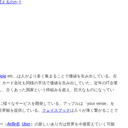
変えるのか？
pple
etc…は人がより多く集まることで価値を生み出している。古
・カード会社も同様の手法で価値を生み出していた。近年のIT企業
し、古くあった国家という枠組みを超え、巨大なものになってい
々なサービスを開発している。アップルは「your verse」を
世界観を提供している。
フェイスブック
は人々が薄く繋がることで
ー（
AirBnB
,
Uber
）の新しいあり方は世界を今後変えていく可能