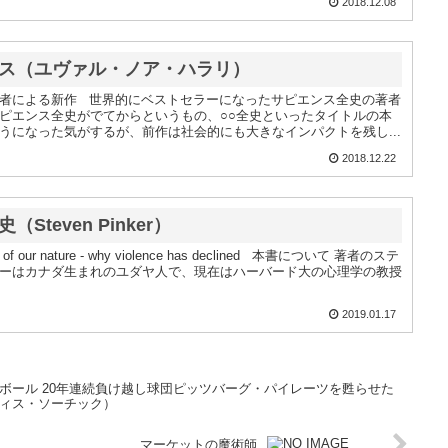
2018.12.08
ス（ユヴァル・ノア・ハラリ）
者による新作 世界的にベストセラーになったサピエンス全史の著者
ピエンス全史がでてからというもの、○○全史といったタイトルの本
うになった気がするが、前作は社会的にも大きなインパクトを残し...
2018.12.22
Steven Pinker）
ls of our nature - why violence has declined 本書について 著者のステ
ーはカナダ生まれのユダヤ人で、現在はハーバード大の心理学の教授
2019.01.17
ボール 20年連続負け越し球団ピッツバーグ・パイレーツを甦らせた
ィス・ソーチック）
マーケットの魔術師