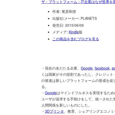
ザ・プラットフォーム：IT企業はなぜ世界を
作者:
尾原和啓
出版社/メーカー:
PLANETS
発売日:
2015/06/09
メディア:
Kindle
版
この商品を含むブログを見る
・現在の名だたる企業、
Google
,
facebook
,
a
くは国家がその役割であったし、クレジット
の発達は新しいプラットフォームの形成を促
る。
・
Google
はマインドフルネスを実現するために様
ユーザが追求する手助けをして、統一された
人間関係を新しいものにした。
・
3Dプリンタ
、教育、シェアリングエコノミ