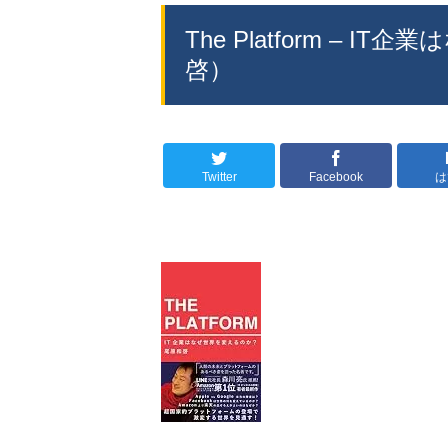
The Platform –
啓）
Twitter
Facebook
は