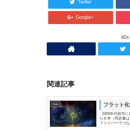
Twitter
Google+
#D
関連記事
フラット化
Book
2000年代前半
らす本（邦訳書は
ファイバーでつな