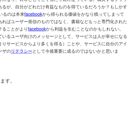
あるが、自分がどれだけ有益なものを得ているだろうか？もしかす
いるのは本来
facebook
から得られる価値をかなり残ってしまって
あればユーザー発信のものではなく、書籍などもっと専門化された
することがより
facebook
から利益を生むことなのかもしれない。
ているユーザ向けのメッセージとして、サービスは人が幸せになる
まりサービスからより多くを得る）ことや、サービスに自分のアイ
ーザの
リテラシー
として今後重要に成るのではないかと思いま
います。