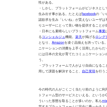
性がある。
・しかし、プラットフォームがビジネスとし
生み出す事がある。たとえば
facebook
の「い
認欲求を生み「いいね」が貰えないユーザは
りユーザーにとって良い物を提供することが
・日本にも素晴らしいプラットフォーム
事業
る
コンシェルジュ
機能。
楽天
が掲げる
ロング
となり、
Amazon
を凌ぐ品揃えを誇っている
ニケーションの消費を上手く活用したからだ
には日本の文化が育てたコミュニケーション
う。
・プラットフォームで人がより自由になるこ
用して課題を解決すること、
自己実現
を行う
今の時代の人がごくごく当たり前のように利
トフォーム型のサービスといえる。というかC
ういった形態を取ることが多いのか。私も
mix
営するプラットフォームに完全に乗っかるよ