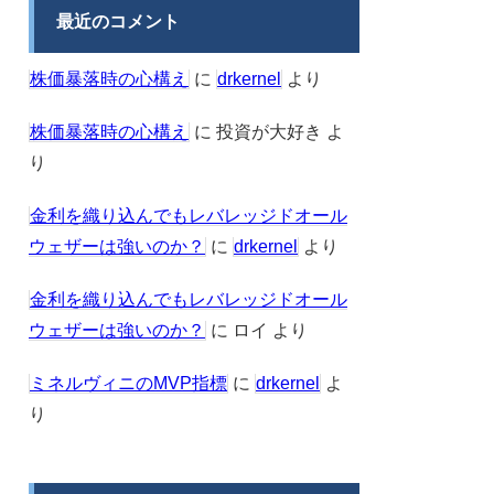
最近のコメント
株価暴落時の心構え
に
drkernel
より
株価暴落時の心構え
に
投資が大好き
よ
り
金利を織り込んでもレバレッジドオール
ウェザーは強いのか？
に
drkernel
より
金利を織り込んでもレバレッジドオール
ウェザーは強いのか？
に
ロイ
より
ミネルヴィニのMVP指標
に
drkernel
よ
り