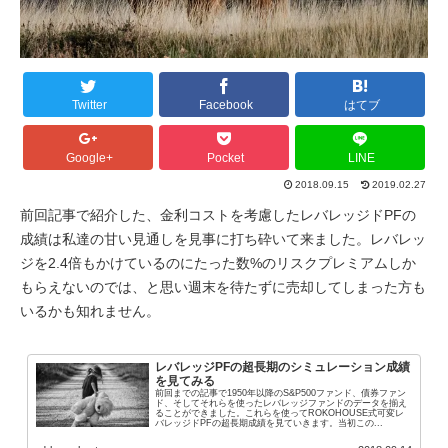
Twitter
Facebook
はてブ
Google+
Pocket
LINE
2018.09.15
2019.02.27
前回記事で紹介した、金利コストを考慮したレバレッジドPFの
成績は私達の甘い見通しを見事に打ち砕いて来ました。レバレッ
ジを2.4倍もかけているのにたった数%のリスクプレミアムしか
もらえないのでは、と思い週末を待たずに売却してしまった方も
いるかも知れません。
レバレッジPFの超長期のシミュレーション成績
を見てみる
前回までの記事で1950年以降のS&P500ファンド、債券ファン
ド、そしてそれらを使ったレバレッジファンドのデータを揃え
ることができました。これらを使ってROKOHOUSE式可変レ
バレッジドPFの超長期成績を見ていきます。当初この...