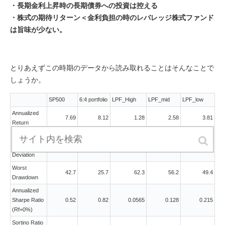
・長期金利上昇時の長期債券への投資は控える
・株式の期待リターン＜金利負担の時のレバレッジ株式ファンド
は旨味が少ない。
とりあえずこの時期のデータから読み取れることはそんなことで
しょうか。
SP500
6:4 portfolio
LPF_High
LPF_mid
LPF_low
Annualized
7.69
8.12
1.28
2.58
3.81
Return
Annualized
Standard
14.8
9.91
22.6
20.2
17.7
Deviation
Worst
42.7
25.7
62.3
56.2
49.4
Drawdown
Annualized
Sharpe Ratio
0.52
0.82
0.0565
0.128
0.215
(Rf=0%)
Sortino Ratio