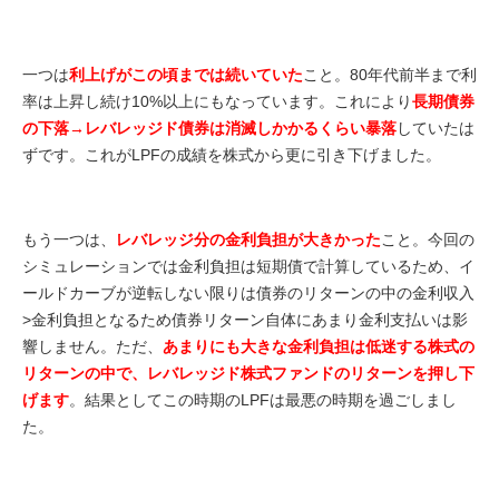
一つは
利上げがこの頃までは続いていた
こと。80年代前半まで利
率は上昇し続け10%以上にもなっています。これにより
長期債券
の下落→レバレッジド債券は消滅しかかるくらい暴落
していたは
ずです。これがLPFの成績を株式から更に引き下げました。
もう一つは、
レバレッジ分の金利負担が大きかった
こと。今回の
シミュレーションでは金利負担は短期債で計算しているため、イ
ールドカーブが逆転しない限りは債券のリターンの中の金利収入
>金利負担となるため債券リターン自体にあまり金利支払いは影
響しません。ただ、
あまりにも大きな金利負担は低迷する株式の
リターンの中で、レバレッジド株式ファンドのリターンを押し下
げます
。結果としてこの時期のLPFは最悪の時期を過ごしまし
た。