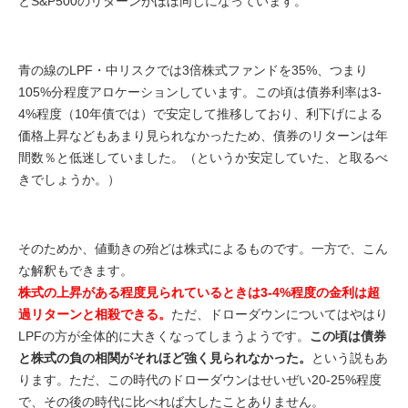
とS&P500のリターンがほぼ同じになっています。
青の線のLPF・中リスクでは3倍株式ファンドを35%、つまり
105%分程度アロケーションしています。この頃は債券利率は3-
4%程度（10年債では）で安定して推移しており、利下げによる
価格上昇などもあまり見られなかったため、債券のリターンは年
間数％と低迷していました。（というか安定していた、と取るべ
きでしょうか。）
そのためか、値動きの殆どは株式によるものです。一方で、こん
な解釈もできます。
株式の上昇がある程度見られているときは3-4%程度の金利は超
過リターンと相殺できる。
ただ、ドローダウンについてはやはり
LPFの方が全体的に大きくなってしまうようです。
この頃は債券
と株式の負の相関がそれほど強く見られなかった。
という説もあ
ります。ただ、この時代のドローダウンはせいぜい20-25%程度
で、その後の時代に比べれば大したことありません。