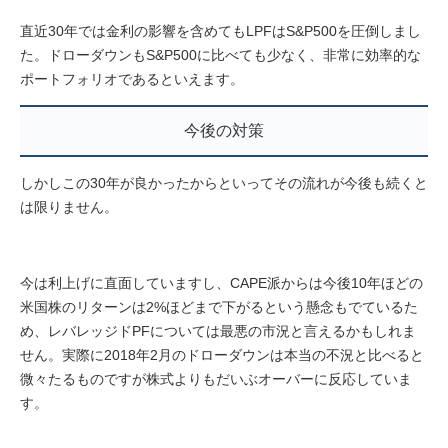
直近30年では金利の影響を含めてもLPFはS&P500を圧倒しまし
た。ドローダウンもS&P500に比べても少なく、非常に効率的な
ポートフォリオであるといえます。
今後の対策
しかしこの30年が良かったからといってその流れが今後も続くと
は限りません。
今は利上げに直面していますし、CAPE派からは今後10年ほどの
米国株のリターンは2%ほどまで下がるという懸念もでているた
め、レバレッジドPFについては最悪の市況と言えるかもしれま
せん。実際に2018年2月のドローダウンは本当の不況と比べると
微々たるものですが株式よりもだいぶオーバーに反応していま
す。