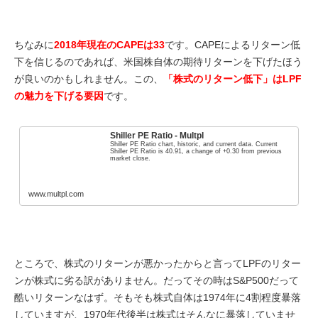
ちなみに
2018年現在のCAPEは33
です。CAPEによるリターン低
下を信じるのであれば、米国株自体の期待リターンを下げたほう
が良いのかもしれません。この、
「株式のリターン低下」はLPF
の魅力を下げる要因
です。
Shiller PE Ratio - Multpl
Shiller PE Ratio chart, historic, and current data. Current
Shiller PE Ratio is 40.91, a change of +0.30 from previous
market close.
www.multpl.com
ところで、株式のリターンが悪かったからと言ってLPFのリター
ンが株式に劣る訳がありません。だってその時はS&P500だって
酷いリターンなはず。そもそも株式自体は1974年に4割程度暴落
していますが、1970年代後半は株式はそんなに暴落していませ