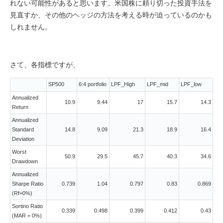
れない可能性があると思います。米国株に頼り切った投資手法を
見直すか、その他のヘッジの方法を考える時が迫っているのかも
しれません。
さて、各指標ですが、
SP500
6:4 portfolio
LPF_High
LPF_mid
LPF_low
Annualized
10.9
9.44
17
15.7
14.3
Return
Annualized
Standard
14.8
9.09
21.3
18.9
16.4
Deviation
Worst
50.9
29.5
45.7
40.3
34.6
Drawdown
Annualized
Sharpe Ratio
0.739
1.04
0.797
0.83
0.869
(Rf=0%)
Sortino Ratio
0.339
0.498
0.399
0.412
0.43
(MAR = 0%)