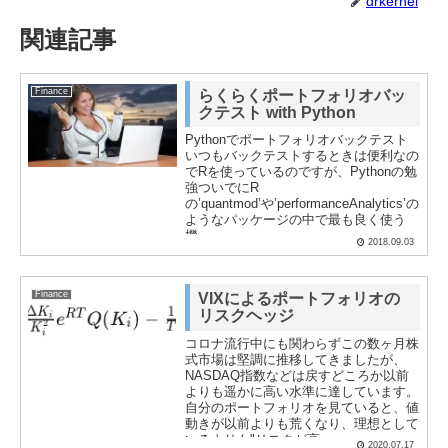
drkernel
関連記事
Finance
らくらくポートフォリオバッ
クテスト with Python
Pythonでポートフォリオバックテスト
いつもバックテストするときは便利なの
でRを使っているのですが、Pythonの勉
強ついでにR
の’quantmod’や’performanceAnalytics’の
ようなパッケージの中で最も良く使う
機...
2018.09.03
Finance
VIXによるポートフォリオの
リスクヘッジ
コロナ流行中にも関わらずこの数ヶ月株
式市場は堅調に推移してきましたが、
NASDAQ指数などは戻すどころか以前
よりも遥かに高い水準に達しています。
自分のポートフォリオを見ていると、値
動きが以前よりも荒くなり、理想として
いるよりも"リスクが高...
2020.07.17