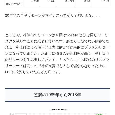
0.276
0.443
0.0749
0.103
0.139
(MAR = 0%)
20年間の年率リターンがマイナスってそりゃ無いよな、、、
ところで、株債券のリターンは今回はS&P500とほぼ同じで、リ
スクを減らすことに成功しています。あまり長期でない債券であ
れば、利上げによる値下げ圧力に耐えて結果的にプラスのリター
ンになっていました。おまけに債券の表面利率が高く、それなり
のリターンを生み出しています。もっとも、この時代のリスクフ
リーレートは高いので株式投資でも大して儲からなかった上に
LPFに投資していたらどん底です。
逆襲の1985年から2018年