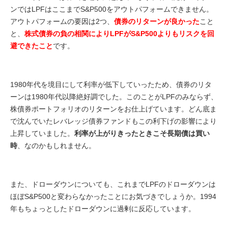
ンではLPFはここまでS&P500をアウトパフォームできません。
アウトパフォームの要因は2つ、
債券のリターンが良かった
こと
と、
株式債券の負の相関によりLPFがS&P500よりもリスクを回
避できたこと
です。
1980年代を境目にして利率が低下していったため、債券のリタ
ーンは1980年代以降絶好調でした。このことがLPFのみならず、
株債券ポートフォリオのリターンをお仕上げています。どん底ま
で沈んでいたレバレッジ債券ファンドもこの利下げの影響により
上昇していました。
利率が上がりきったときこそ長期債は買い
時
、なのかもしれません。
また、ドローダウンについても、これまでLPFのドローダウンは
ほぼS&P500と変わらなかったことにお気づきでしょうか。1994
年もちょっとしたドローダウンに過剰に反応しています。