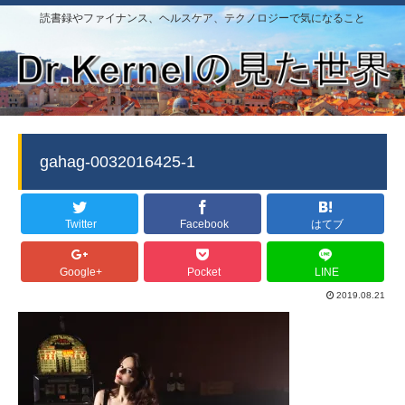
読書録やファイナンス、ヘルスケア、テクノロジーで気になること
gahag-0032016425-1
Twitter
Facebook
はてブ
Google+
Pocket
LINE
2019.08.21