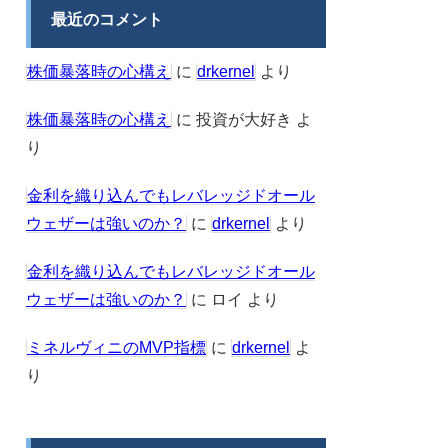
最近のコメント
株価暴落時の心構え
に
drkernel
より
株価暴落時の心構え
に
投資が大好き
よ
り
金利を織り込んでもレバレッジドオール
ウェザーは強いのか？
に
drkernel
より
金利を織り込んでもレバレッジドオール
ウェザーは強いのか？
に
ロイ
より
ミネルヴィニのMVP指標
に
drkernel
よ
り