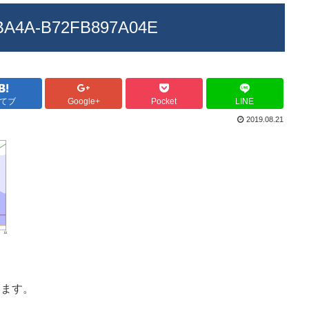
BA4A-B72FB897A04E
てブ
Google+
Pocket
LINE
2019.08.21
います。