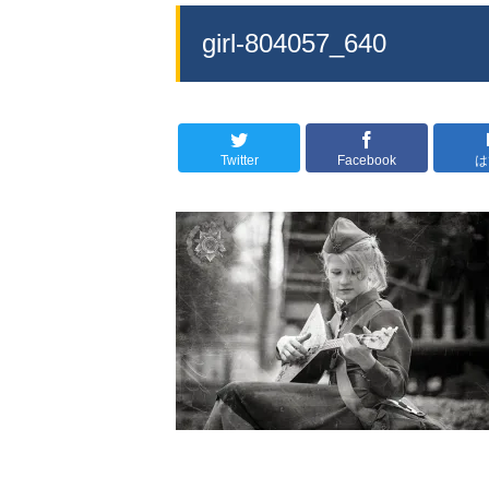
girl-804057_640
Twitter
Facebook
は