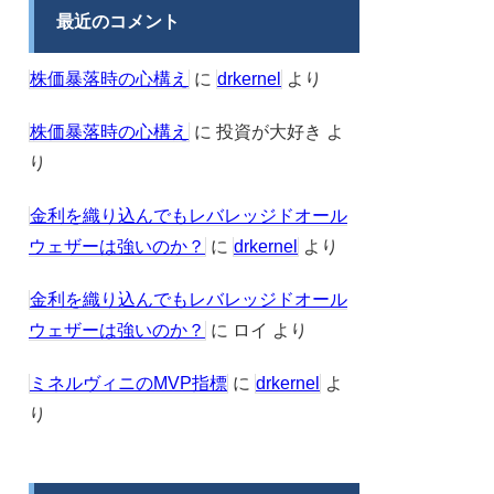
最近のコメント
株価暴落時の心構え
に
drkernel
より
株価暴落時の心構え
に
投資が大好き
よ
り
金利を織り込んでもレバレッジドオール
ウェザーは強いのか？
に
drkernel
より
金利を織り込んでもレバレッジドオール
ウェザーは強いのか？
に
ロイ
より
ミネルヴィニのMVP指標
に
drkernel
よ
り