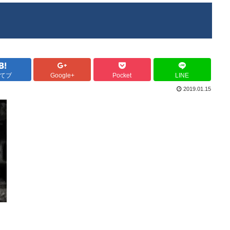
てブ
Google+
Pocket
LINE
2019.01.15