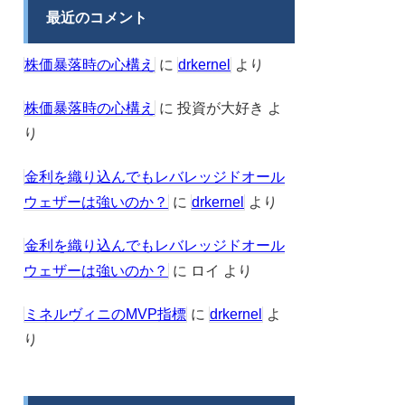
最近のコメント
株価暴落時の心構え
に
drkernel
より
株価暴落時の心構え
に
投資が大好き
よ
り
金利を織り込んでもレバレッジドオール
ウェザーは強いのか？
に
drkernel
より
金利を織り込んでもレバレッジドオール
ウェザーは強いのか？
に
ロイ
より
ミネルヴィニのMVP指標
に
drkernel
よ
り