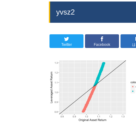
yvsz2
Twitter
Facebook
は