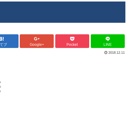
てブ
Google+
Pocket
LINE
2018.12.11