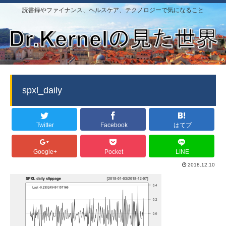
読書録やファイナンス、ヘルスケア、テクノロジーで気になること
spxl_daily
Twitter
Facebook
はてブ
Google+
Pocket
LINE
2018.12.10