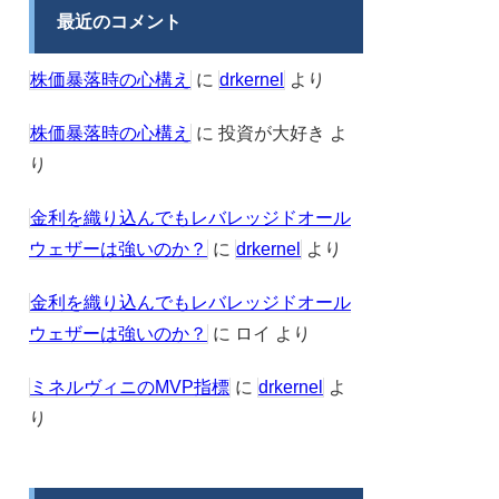
最近のコメント
株価暴落時の心構え
に
drkernel
より
株価暴落時の心構え
に
投資が大好き
よ
り
金利を織り込んでもレバレッジドオール
ウェザーは強いのか？
に
drkernel
より
金利を織り込んでもレバレッジドオール
ウェザーは強いのか？
に
ロイ
より
ミネルヴィニのMVP指標
に
drkernel
よ
り