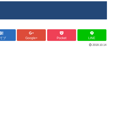
てブ
Google+
Pocket
LINE
2018.10.14