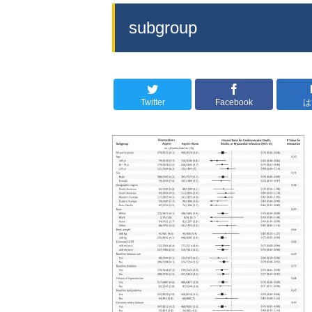
subgroup
Twitter
Facebook
は