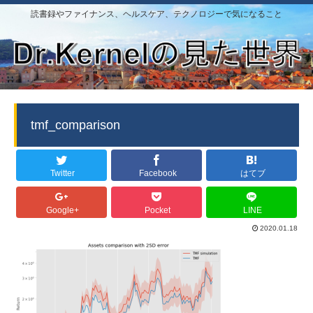
読書録やファイナンス、ヘルスケア、テクノロジーで気になること
tmf_comparison
Twitter
Facebook
はてブ
Google+
Pocket
LINE
2020.01.18