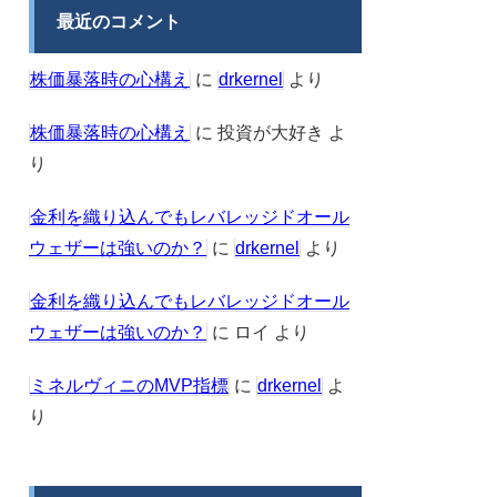
最近のコメント
株価暴落時の心構え
に
drkernel
より
株価暴落時の心構え
に
投資が大好き
よ
り
金利を織り込んでもレバレッジドオール
ウェザーは強いのか？
に
drkernel
より
金利を織り込んでもレバレッジドオール
ウェザーは強いのか？
に
ロイ
より
ミネルヴィニのMVP指標
に
drkernel
よ
り