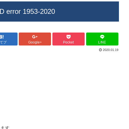
D error 1953-2020
てブ
Google+
Pocket
LINE
2020.01.19
います。