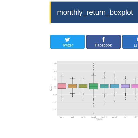
monthly_return_boxplot
Twitter
Facebook
は