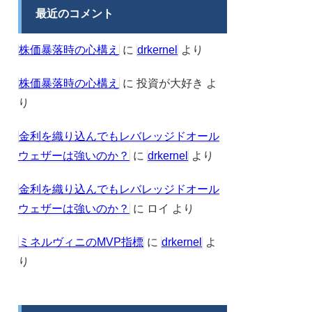
最近のコメント
株価暴落時の心構え
に
drkernel
より
株価暴落時の心構え
に
投資が大好き
よ
り
金利を織り込んでもレバレッジドオール
ウェザーは強いのか？
に
drkernel
より
金利を織り込んでもレバレッジドオール
ウェザーは強いのか？
に
ロイ
より
ミネルヴィニのMVP指標
に
drkernel
よ
り