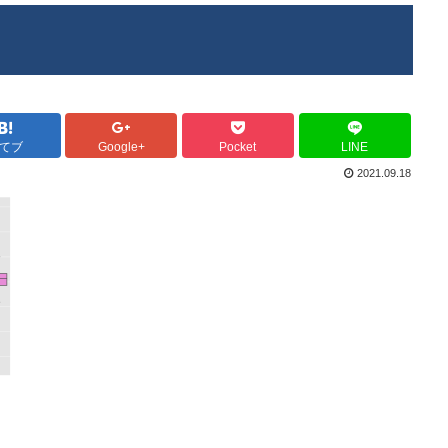
てブ
Google+
Pocket
LINE
2021.09.18