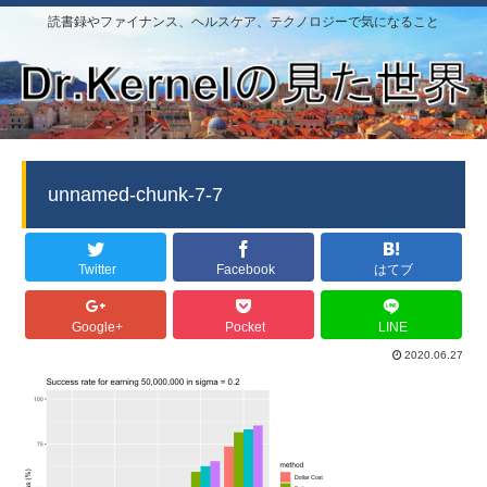
読書録やファイナンス、ヘルスケア、テクノロジーで気になること
unnamed-chunk-7-7
Twitter
Facebook
はてブ
Google+
Pocket
LINE
2020.06.27