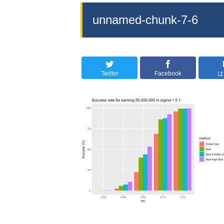
unnamed-chunk-7-6
Twitter
Facebook
は