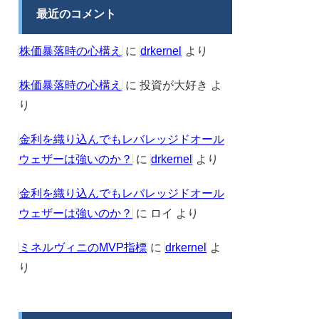
最近のコメント
株価暴落時の心構え
に
drkernel
より
株価暴落時の心構え
に
投資が大好き
よ
り
金利を織り込んでもレバレッジドオール
ウェザーは強いのか？
に
drkernel
より
金利を織り込んでもレバレッジドオール
ウェザーは強いのか？
に
ロイ
より
ミネルヴィニのMVP指標
に
drkernel
よ
り