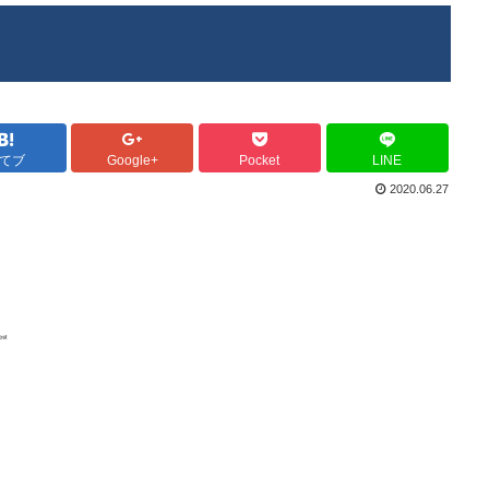
てブ
Google+
Pocket
LINE
2020.06.27